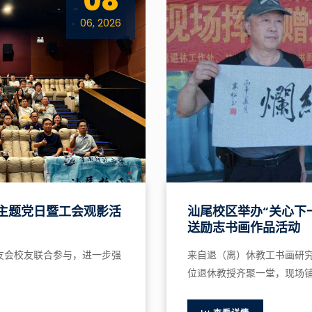
08
06, 2026
”主题党日暨工会观影活
汕尾校区举办“关心下
送励志书画作品活动
友会校友联合参与，进一步强
来自退（离）休教工书画研
位退休教授齐聚一堂，现场