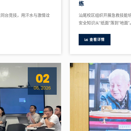
练
生同台竞技，用汗水与激情诠
汕尾校区组织开展急救技能培
安全知识从“纸面”落到“地面”
查看详情
02
06, 2026