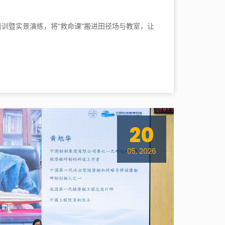
训暨实景演练，将“救命课”搬进田径场与教室，让
。
20
05, 2026