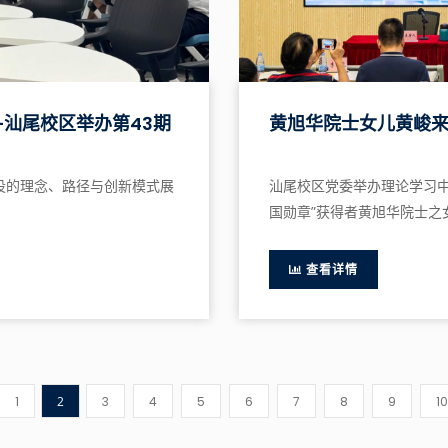
汕尾校区举办第43期
黄旭华院士女儿黄峻
设的理念、路径与创新模式展
汕尾校区党委举办理论学习中
国勋章”获得者黄旭华院士之女
查看详情
1
2
3
4
5
6
7
8
9
10