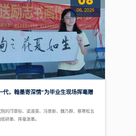
08
06, 2026
一代，翰墨寄深情”为毕业生现场挥毫赠
究院的邝章标、梁淑英、冯景新、魏乃群、蔡寒松五
铺纸研墨、挥毫泼墨。