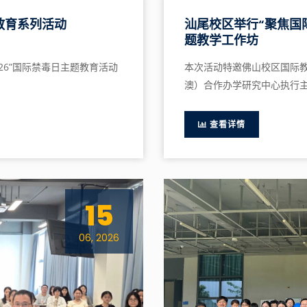
教育系列活动
汕尾校区举行“聚焦国
题教学工作坊
・26”国际禁毒日主题教育活动
本次活动特邀佛山校区国际
澳）合作办学研究中心执行
查看详情
15
06, 2026