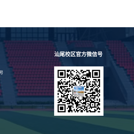
汕尾校区官方微信号
号