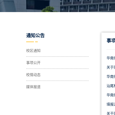
通知公告
事
校区通知
华南
事项公开
关于
校情动态
华南
汕尾
媒体报道
华南
填报
关于