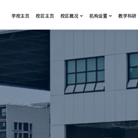
学校主页
校区主页
校区概况
机构设置
教学科研