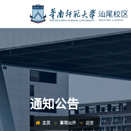
通知公告
主页
事项公开
总览