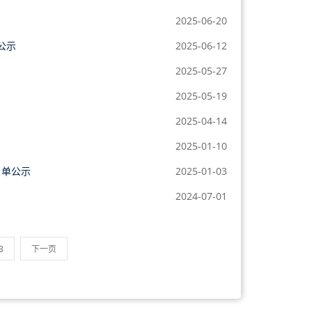
2025-06-20
公示
2025-06-12
2025-05-27
2025-05-19
2025-04-14
2025-01-10
名单公示
2025-01-03
2024-07-01
3
下一页