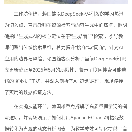
工作坊伊始，赖国雄以
DeepSeek-V4
引发的学习热潮
为切入点，直击教师在资源检索与内容生成中的痛点。他明
确指出生成式
AI
的核心定位在于“生成”而非“检索”，引导教
师们跳出传统搜索思维，着力提升“搜商”与“问商”。针对
AI
应用的边界与风险，赖国雄客观分析了当前
DeepSeek
知识
库更新截止至
2025
年
5
月的局限性，警示了联网搜索可能遭
遇的“脏数据”干扰，并深入剖析了
AI
“幻觉”原理，现场传授
了实用的数据验证方法。
在实操技能环节，赖国雄重点拆解了高质量提示词的撰
写逻辑，并现场演示了如何利用
Apache ECharts
将枯燥数
据转化为直观的动态分析图表，为教学成效可视化提供了高