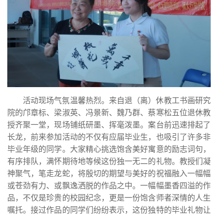
活动现场气氛温馨热烈。来自退（离）休教工书画研究
院的邝章标、梁淑英、冯景新、魏乃群、蔡寒松五位退休教
授齐聚一堂，现场铺纸研墨、挥毫泼墨。案台前迅速排起了
长龙，前来参加活动的不仅有应届毕业生，也吸引了许多非
毕业年级的同学。大家精心挑选饱含美好寓意的励志词句，
有序排队，满怀期待地等候这份独一无二的礼物。教授们凝
神聚气，笔走龙蛇，将殷切的期望与美好的祝福融入一幅幅
或苍劲有力、或飘逸洒脱的作品之中。一幅幅墨香四溢的作
品，不仅是珍贵的校园纪念，更是一份饱含师者深情的人生
嘱托。接过作品的同学们纷纷表示，这份独特的毕业礼物让