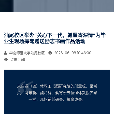
汕尾校区举办“关心下一代，翰墨寄深情”为毕
业生现场挥毫赠送励志书画作品活动
华南师范大学汕尾校区
2026-06-08 10:46:00
点击：
59
来自退（离）休教工书画研究院的邝章标、梁淑
英、冯景新、魏乃群、蔡寒松五位退休教授齐聚
一堂，现场铺纸研墨、挥毫泼墨。