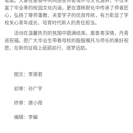
笔墨。大家在墨香中共同感受师者情怀与文化滋养，不仅丰
富了毕业季的校园文化内涵，更在潜移默化中传承了师者匠
心，弘扬了尊师重教、关爱学子的优良传统，有力彰显了学
校关心青年成长、培育时代新人的责任担当。
活动在温馨热烈的氛围中圆满结束。墨香寄深情，丹青
送祝福。愿广大毕业生带着母校的殷殷嘱托与师长的美好祝
愿，在新的征程上砥砺前行、逐梦远航。
图文：李黛君
初审：孙广宇
终审：唐小煜
编辑：李碥