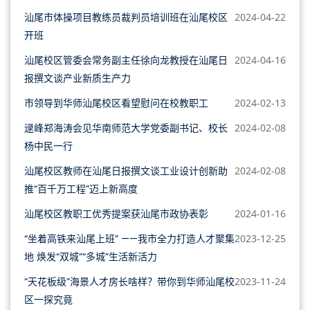
汕尾市体操项目教练员裁判员培训班在汕尾校区
2024-04-22
开班
汕尾校区管委会常务副主任徐向龙教授在汕尾日
2024-04-16
报撰文谈产业新质生产力
市领导到华师汕尾校区看望慰问在校教职工
2024-02-13
逯峰郑海涛会见华南师范大学党委副书记、校长
2024-02-08
杨中民一行
汕尾校区教师在汕尾日报撰文谈工业设计创新助
2024-02-08
推“百千万工程”迈上新高度
汕尾校区教职工优秀提案获汕尾市政协表彰
2024-01-16
“坐着高铁来汕尾上班” ——我市全力打造人才聚集
2023-12-25
地 焕发“双城”“多城”生活新活力
“天花板级”海景人才房长啥样？带你到华师汕尾校
2023-11-24
区一探究竟