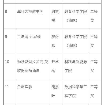
8
翠叶为框藏书阁
周慧
教育科学学院
二等
祺
（汕尾）
奖
9
工与海
·
汕尾帧
廖烙
教育科学学院
三等
希
（汕尾）
奖
10
狮跃彩烟步步高
英
齐卓
材料与新能源
三等
歌振巷喧汕遗
杨
学院
奖
11
金滩渔影
胡嘉
数据科学与工
三等
旺
程学院
奖