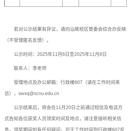
若对公示结果有异议，请向汕尾校区管委会综合办反映
（不受理匿名反馈）。
公示时间：
2025
年
11
月
6
日至
2025
年
11
月
8
日
联系人：李老师
受理地点及办公邮箱：行政楼
607
（请在工作时间来
访），
swxq@scnu.edu.cn
公示结束后，将会在
11
月
20
日之前通过短信及电话方
式告知各位获奖人员领奖时间及地点，请注意接听相关信
息。领奖期间如有任何疑问，可于工作时间到行政楼
607
反