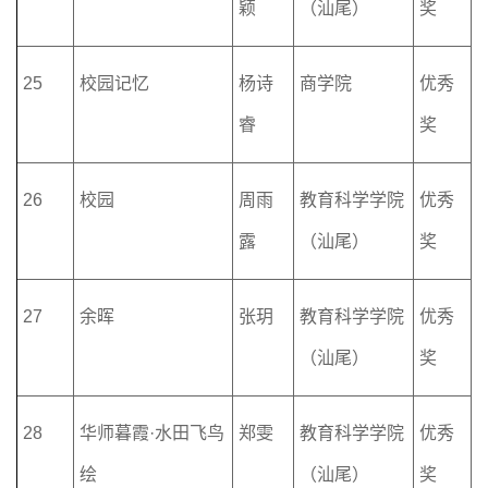
颖
（汕尾）
奖
25
校园记忆
杨诗
商学院
优秀
睿
奖
26
校园
周雨
教育科学学院
优秀
露
（汕尾）
奖
27
余晖
张
玥
教育科学学院
优秀
（汕尾）
奖
28
华师暮霞
·
水田飞鸟
郑雯
教育科学学院
优秀
绘
（汕尾）
奖