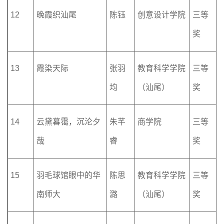
12
晚霞织汕尾
陈钰
创意设计学院
三等
奖
13
霞染天际
张羽
教育科学学院
三等
均
（汕尾）
奖
14
云黛暮霭，沉沦夕
朱芊
商学院
三等
哉
睿
奖
15
羽毛球馆眼中的华
陈思
教育科学学院
三等
南师大
潞
（汕尾）
奖