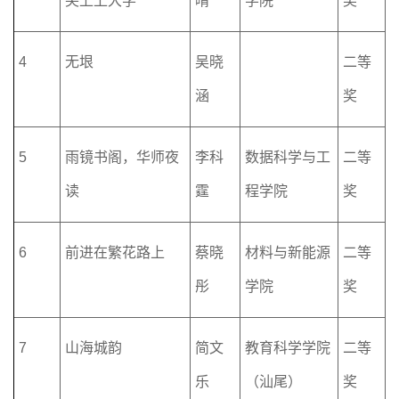
尖上上大学
晴
学院
奖
4
无垠
吴晓
二等
涵
奖
5
雨镜书阁，华师夜
李科
数据科学与工
二等
读
霆
程学院
奖
6
前进在繁花路上
蔡晓
材料与新能源
二等
彤
学院
奖
7
山海城韵
简文
教育科学学院
二等
乐
（汕尾）
奖