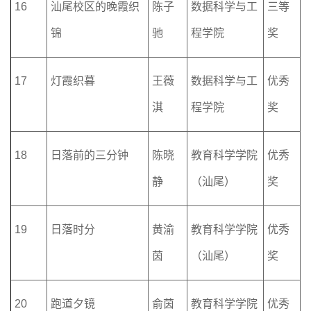
16
汕尾校区的晚霞织
陈子
数据科学与工
三等
锦
驰
程学院
奖
17
灯霞织暮
王薇
数据科学与工
优秀
淇
程学院
奖
18
日落前的三分钟
陈晓
教育科学学院
优秀
静
（汕尾）
奖
19
日落时分
黄渝
教育科学学院
优秀
茵
（汕尾）
奖
20
跑道夕镜
俞茵
教育科学学院
优秀