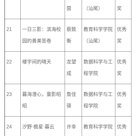
茵
（汕尾）
奖
21
一日三影：滨海校
蔡致
教育科学学院
优秀
园的善美答卷
衡
（汕尾）
奖
22
楼宇间的晴天
龙望
数据科学与工
优秀
成
程学院
奖
23
暮海澄心，童影昭
詹佳
数据科学与工
优秀
昭
驿
程学院
奖
24
汐野·檐星·暮云
许幸
教育科学学院
优秀