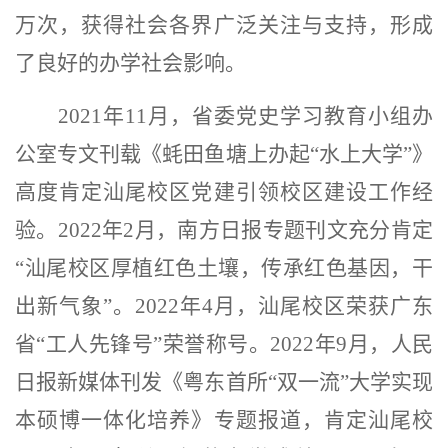
万次，获得社会各界广泛关注与支持，形成
了良好的办学社会影响。
2021
年
11
月，省委党史学习教育小组办
公室专文刊载《蚝田鱼塘上办起
“
水上大学
”
》
高度肯定汕尾校区党建引领校区建设工作经
验。
2022
年
2
月，南方日报专题刊文充分肯定
“
汕尾校区厚植红色土壤，传承红色基因，干
出新气象
”
。
2022
年
4
月，汕尾校区荣获广东
省
“
工人先锋号
”
荣誉称号。
2022
年
9
月，人民
日报新媒体刊发《粤东首所
“
双一流
”
大学实现
本硕博一体化培养》专题报道，肯定汕尾校